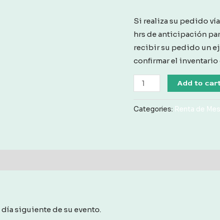
Si realiza su pedido ví
hrs de anticipación pa
recibir su pedido un e
confirmar el inventario
Renta
Add to car
Tablon
Infantil
Categories:
Renta de Me
1.8
mX
50
cm
S/Mantel
Blanco
quantity
 día siguiente de su evento.