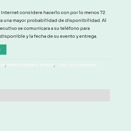
a Internet considere hacerlo con por lo menos 72
ra una mayor probabilidad de disponibilidad. Al
jecutivo se comunicara a su teléfono para
 disponible y la fecha de su evento y entrega.
t
sas
,
Renta Mobiliario Infantil
,
Todos los productos