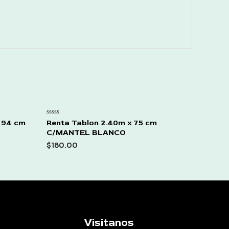
Rated
 94 cm
Renta Tablon 2.40m x 75 cm
0
C/MANTEL BLANCO
out
of
$
180.00
5
Visitanos