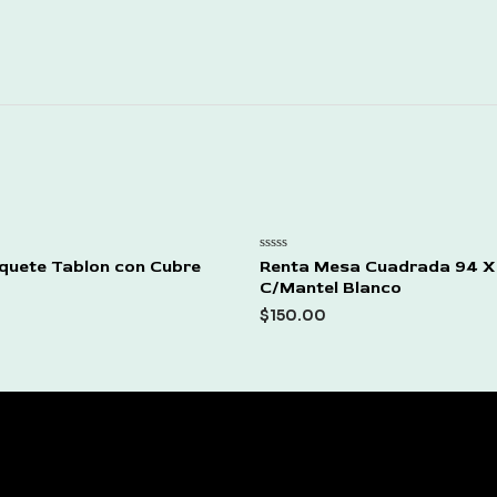
Rated
quete Tablon con Cubre
Renta Mesa Cuadrada 94 X
0
C/Mantel Blanco
out
of
$
150.00
5