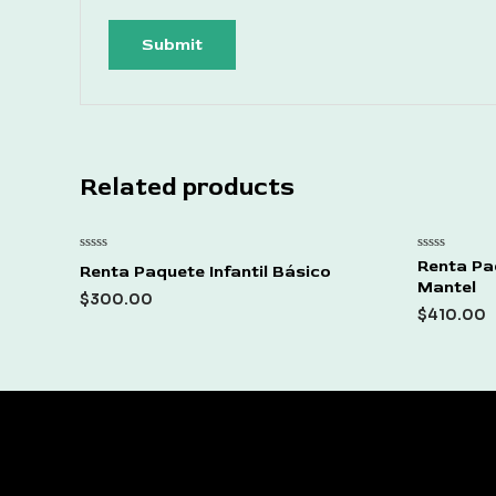
Related products
Rated
Rated
Renta Pa
Renta Paquete Infantil Básico
0
0
Mantel
out
out
$
300.00
of
of
$
410.00
5
5