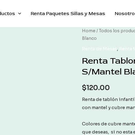
ductos
Renta Paquetes Sillas y Mesas
Nosotro
Home
/
Todos los produ
Blanco
Renta de Mesas
,
Renta M
Renta Tablon
S/Mantel Bl
$
120.00
Renta de tablón infantil
con mantel y cubre man
Colores de cubre mantel:
que deseas, si no esta e