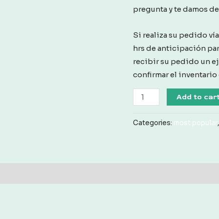
pregunta y te damos det
Si realiza su pedido ví
hrs de anticipación pa
recibir su pedido un e
confirmar el inventario
Renta
Add to car
Paquete
Tiffany
Categories:
most popular
Mesa
Redonda
Blancas
quantity