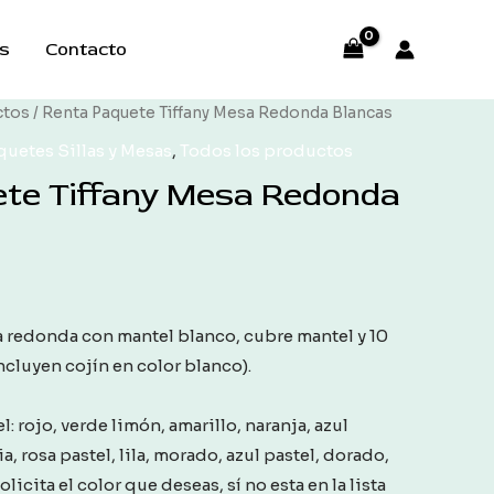
s
Contacto
ctos
/ Renta Paquete Tiffany Mesa Redonda Blancas
quetes Sillas y Mesas
,
Todos los productos
te Tiffany Mesa Redonda
 redonda con mantel blanco, cubre mantel y 10
incluyen cojín en color blanco).
: rojo, verde limón, amarillo, naranja, azul
ia, rosa pastel, lila, morado, azul pastel, dorado,
licita el color que deseas, sí no esta en la lista