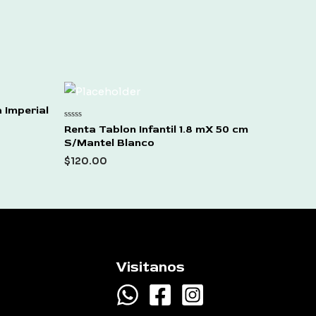
 Imperial
Rated
Renta Tablon Infantil 1.8 mX 50 cm
0
S/Mantel Blanco
out
of
$
120.00
5
Visitanos