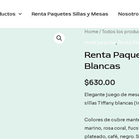
ductos
Renta Paquetes Sillas y Mesas
Nosotro
Home
/
Todos los produ
most popular
,
Renta Pa
Renta Paque
Blancas
$
630.00
Elegante juego de mesa
sillas Tiffany blancas (
Colores de cubre mantel
marino, rosa coral, fucs
plateado, café, negro. So