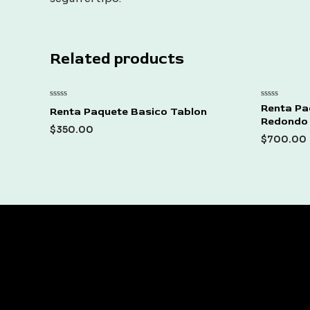
Related products
Rated
Rated
Renta Pa
Renta Paquete Basico Tablon
0
0
Redondo 
out
out
$
350.00
of
of
$
700.00
5
5