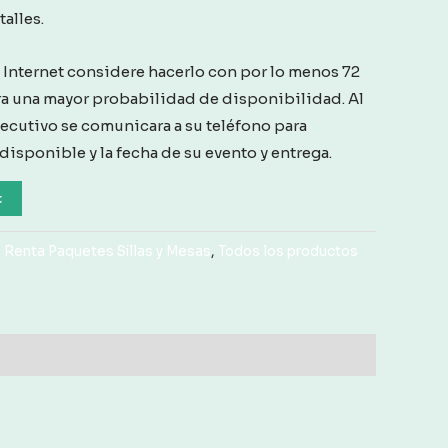
alles.
a Internet considere hacerlo con por lo menos 72
ra una mayor probabilidad de disponibilidad. Al
jecutivo se comunicara a su teléfono para
 disponible y la fecha de su evento y entrega.
t
,
Renta Paquetes Sillas y Mesas
,
Todos los productos