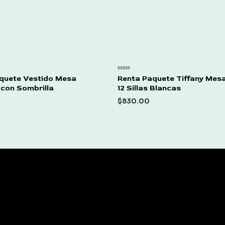
Rated
quete Vestido Mesa
Renta Paquete Tiffany Mesa
0
con Sombrilla
12 Sillas Blancas
out
of
$
830.00
5