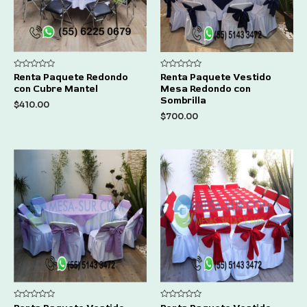
Rated
Rated
Renta Paquete Redondo
Renta Paquete Vestido
0
0
con Cubre Mantel
Mesa Redondo con
out
out
of
of
Sombrilla
$
410.00
5
5
$
700.00
Rated
Rated