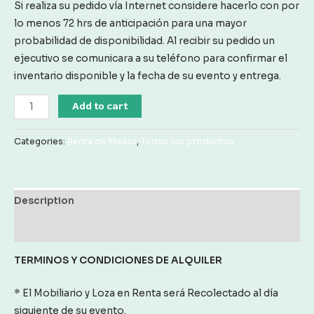
Si realiza su pedido vía Internet considere hacerlo con por
lo menos 72 hrs de anticipación para una mayor
probabilidad de disponibilidad. Al recibir su pedido un
ejecutivo se comunicara a su teléfono para confirmar el
inventario disponible y la fecha de su evento y entrega.
Renta
Add to cart
Tablon
2.40
Categories:
Renta de Mesas
,
Todos los productos
m
x
75
Description
cm
S/Mantel
Reviews (0)
Blanco
TERMINOS Y CONDICIONES
DE ALQUILER
quantity
* El Mobiliario y Loza en Renta será Recolectado al día
siguiente de su evento.