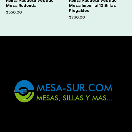
Renta Paquete Vestido
Renta Paquete Vestido
0
0
Mesa Rodonda
Mesa Imperial 12 Sillas
out
out
of
of
Plegables
$
550.00
5
5
$
730.00