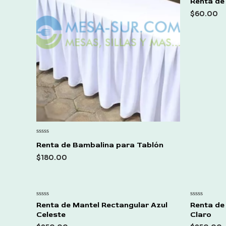
Renta de 
0
out
$
60.00
of
5
Rated
Renta de Bambalina para Tablón
0
out
$
180.00
of
5
Rated
Rated
Renta de Mantel Rectangular Azul
Renta de
0
0
Celeste
Claro
out
out
of
of