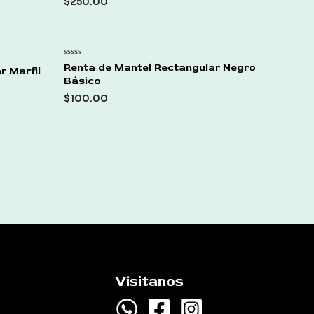
$
250.00
5
Rated
Renta de Mantel Rectangular Negro
r Marfil
0
Básico
out
of
$
100.00
5
Visitanos