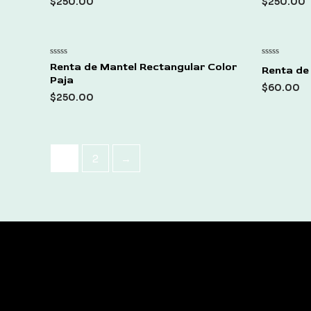
$
250.00
$
250.00
5
5
Rated
Rated
Renta de Mantel Rectangular Color
Renta de 
0
0
Paja
out
out
$
60.00
of
of
$
250.00
5
5
1
2
→