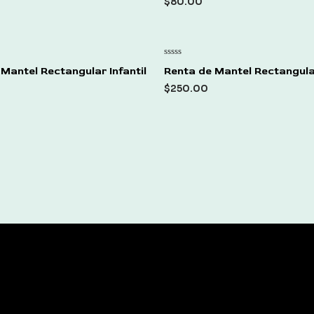
$
80.00
5
Rated
Mantel Rectangular Infantil
Renta de Mantel Rectangula
0
out
$
250.00
of
5