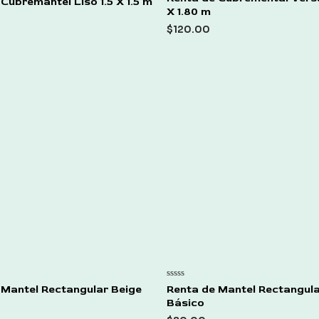
Cubremantel Liso 1.5 X 1.5 m
0
X 1.80 m
out
of
$
120.00
5
Rated
 Mantel Rectangular Beige
Renta de Mantel Rectangul
0
Básico
out
of