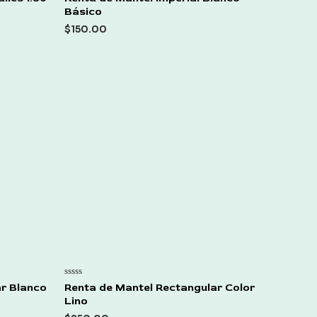
0
Básico
out
of
$
150.00
5
Rated
ar Blanco
Renta de Mantel Rectangular Color
0
Lino
out
of