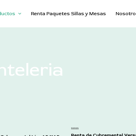
ductos
Renta Paquetes Sillas y Mesas
Nosotro
teleria
Rated
Renta de Cubremental Versa