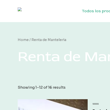
Ir
al
Todos los pro
contenido
Home
/ Renta de Manteleria
Renta de Man
Showing 1–12 of 16 results
Rated