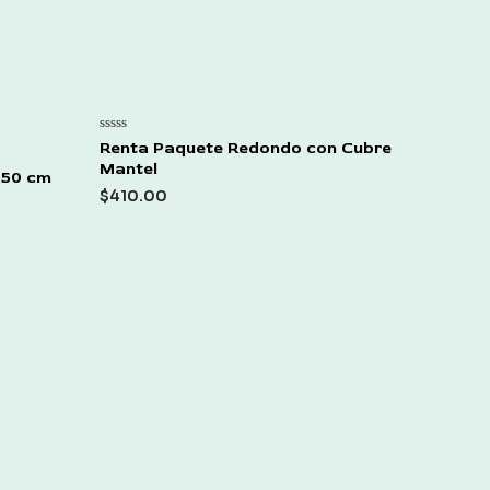
Rated
Renta Paquete Redondo con Cubre
0
Mantel
out
X 50 cm
of
$
410.00
5