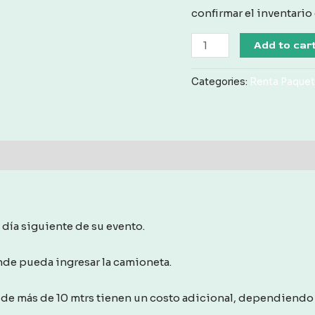
confirmar el inventario
Renta
Add to car
Juego
de
Categories:
Renta Paquete
Periquera
con
4
Bancos
quantity
 día siguiente de su evento.
onde pueda ingresar la camioneta.
de más de 10 mtrs tienen un costo adicional, dependiendo 