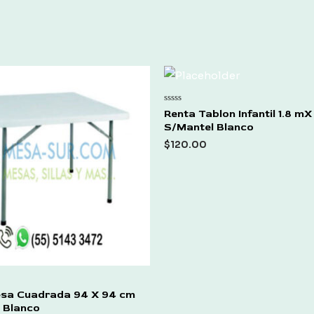
Rated
Renta Tablon Infantil 1.8 m
0
S/Mantel Blanco
out
of
$
120.00
5
sa Cuadrada 94 X 94 cm
 Blanco