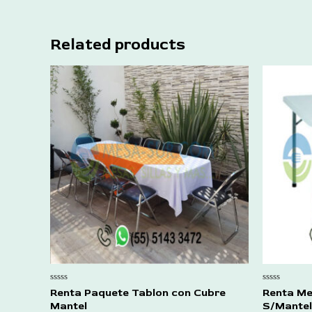
Related products
Rated
Rated
Renta Paquete Tablon con Cubre
Renta Me
0
0
Mantel
S/Mantel
out
out