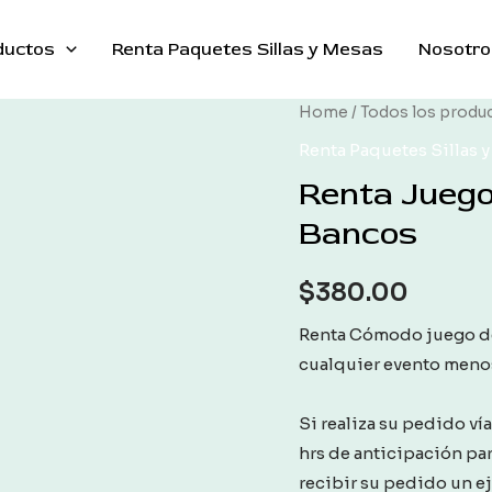
ductos
Renta Paquetes Sillas y Mesas
Nosotro
Home
/
Todos los produ
Renta Paquetes Sillas 
Renta Juego
Bancos
$
380.00
Renta Cómodo juego de
cualquier evento menos 
Si realiza su pedido ví
hrs de anticipación pa
recibir su pedido un e