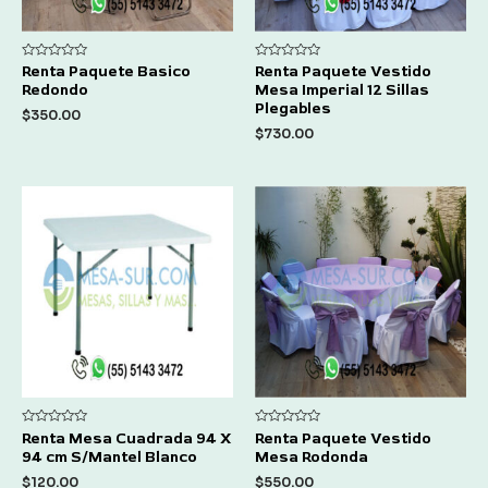
Rated
Rated
Renta Paquete Basico
Renta Paquete Vestido
0
0
Redondo
Mesa Imperial 12 Sillas
out
out
of
of
Plegables
$
350.00
5
5
$
730.00
Rated
Rated
Renta Mesa Cuadrada 94 X
Renta Paquete Vestido
0
0
94 cm S/Mantel Blanco
Mesa Rodonda
out
out
of
of
$
120.00
$
550.00
5
5