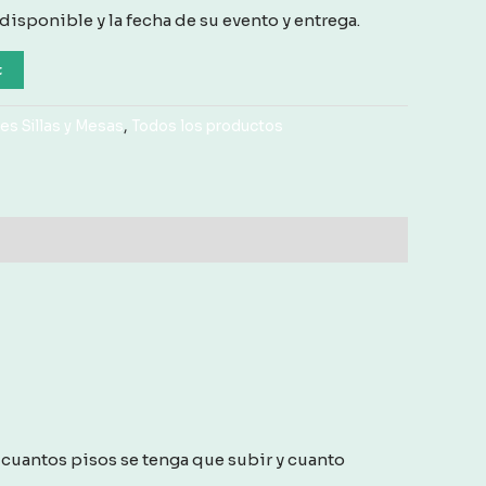
 disponible y la fecha de su evento y entrega.
t
s Sillas y Mesas
,
Todos los productos
cuantos pisos se tenga que subir y cuanto