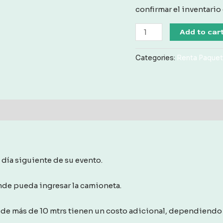
confirmar el inventario
Renta
Add to car
Paquete
Redondo
Categories:
Renta Paquete
con
Cubre
Mantel
quantity
 día siguiente de su evento.
onde pueda ingresar la camioneta.
de más de 10 mtrs tienen un costo adicional, dependiendo 