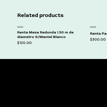
Related products
Rated
Rated
Renta Mesa Redonda 1.50 m de
Renta Paq
0
0
diametro S/Mantel Blanco
out
out
$
300.00
of
of
$
120.00
5
5