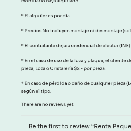
mobiliario haya alquilado.
* El alquiler es por día.
* Precios No incluyen montaje ni desmontaje (solo 
* El contratante dejara credencial de elector (INE) y
* En el caso de uso de la loza y plaque, el cliente 
pieza, Loza o Cristalería $2.- por pieza.
* En caso de pérdida o daño de cualquier pieza (Lo
según el tipo.
There are no reviews yet.
Be the first to review “Renta Paq