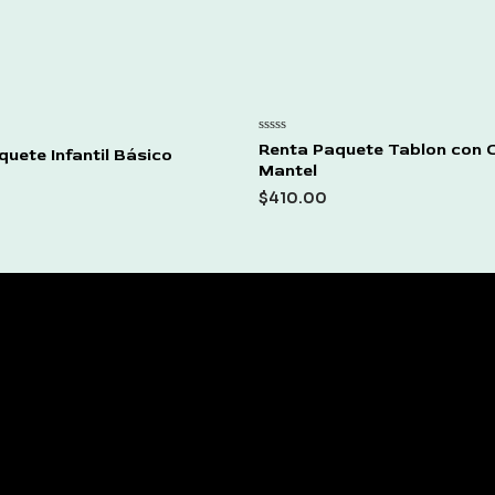
Rated
Renta Paquete Tablon con 
uete Infantil Básico
0
Mantel
out
of
$
410.00
5