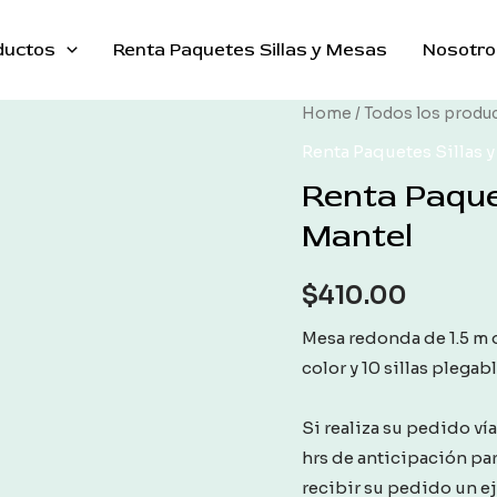
ductos
Renta Paquetes Sillas y Mesas
Nosotro
Home
/
Todos los produ
Renta Paquetes Sillas 
Renta Paqu
Mantel
$
410.00
Mesa redonda de 1.5 m 
color y 10 sillas plegab
Si realiza su pedido ví
hrs de anticipación pa
recibir su pedido un e