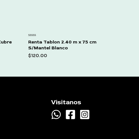
Rated
Cubre
Renta Tablon 2.40 m x 75 cm
0
S/Mantel Blanco
out
of
$
120.00
5
Visitanos